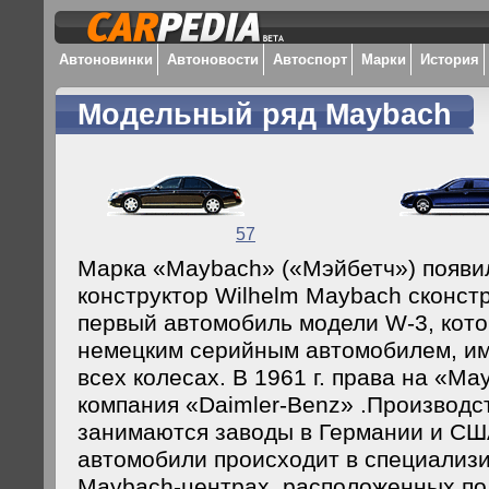
Автоновинки
Автоновости
Автоспорт
Марки
История
Модельный ряд Maybach
57
Марка «Maybach» («Мэйбетч») появила
конструктор Wilhelm Maybach сконст
первый автомобиль модели W-3, кот
немецким серийным автомобилем, и
всех колесах. В 1961 г. права на «M
компания «Daimler-Benz» .Производ
занимаются заводы в Германии и США
автомобили происходит в специализ
Maybach-центрах, расположенных по