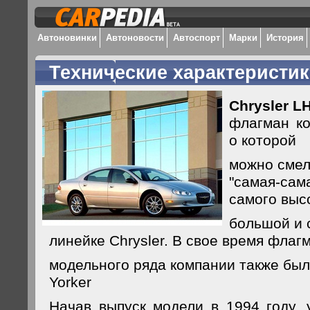
Автоновинки
Автоновости
Автоспорт
Марки
История
Технические характеристик
Chrysler L
флагман ко
о которой
можно смел
"самая-сам
самого выс
большой и 
линейке Chrysler. В свое время флаг
модельного ряда компании также был
Yorker
Начав выпуск модели в 1994 году, 