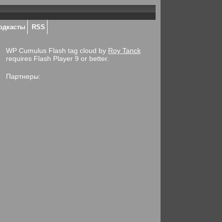
одкасты
RSS
WP Cumulus Flash tag cloud by
Roy Tanck
requires Flash Player 9 or better.
Партнеры: