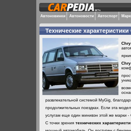
Автоновинки
Автоновости
Автоспорт
Мар
Технические характеристики 
Chr
авто
ярки
Chr
комф
прос
уник
возм
осна
развлекательной системой MyGig, благодаря
продолжительных поездках. Если эта модел
услугам еще один минивэн этой же марки - C
С точки зрения
технических характерист
мощный автомобиль. Он доступен с бензин