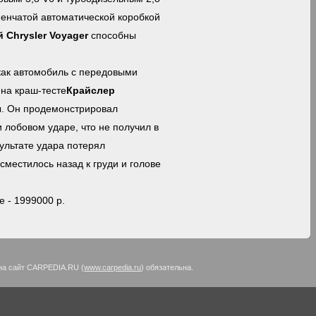
пенчатой
автоматической коробкой
Chrysler Voyager
способны
как автомобиль с передовыми
 на
краш-тесте
Крайслер
ы. Он продемонстрировал
 лобовом ударе, что не получил в
зультате удара потерял
сместилось назад к груди и голове
 - 1999000 р.
на сайт CARPEDIA.RU (
www.carpedia.ru
) обязательна.