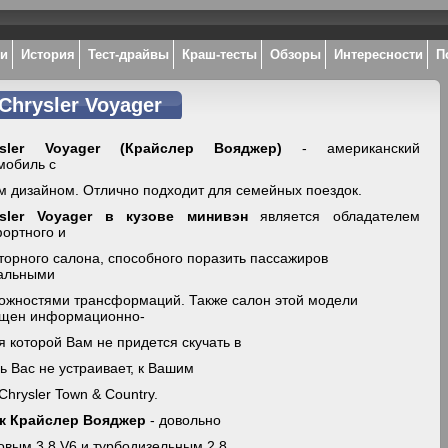
ки
История
Тест-драйвы
Краш-тесты
Обзоры
Интересности
П
Chrysler Voyager
ysler Voyager (Крайслер Вояджер)
- американский
мобиль с
м дизайном. Отлично подходит для семейных поездок.
ysler Voyager в кузове минивэн
является обладателем
ортного и
торного салона, способного поразить пассажиров
альными
ожностями трансформаций. Также салон этой модели
щен информационно-
 которой Вам не придется скучать в
ь Вас не устраивает, к Вашим
hrysler Town & Country.
ик Крайслер Вояджер
- довольно
овым 3,8 V6 и турбодизельным 2,8