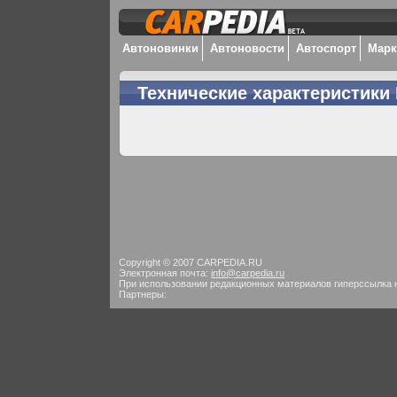
Автоновинки
Автоновости
Автоспорт
Мар
Технические характеристики 
Copyright © 2007 CARPEDIA.RU
Электронная почта:
info@carpedia.ru
При использовании редакционных материалов гиперссылка 
Партнеры: