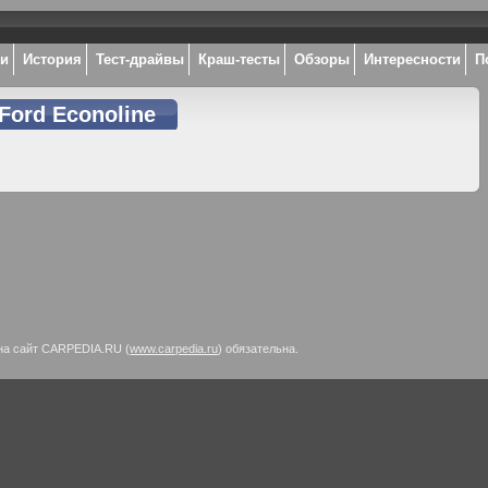
ки
История
Тест-драйвы
Краш-тесты
Обзоры
Интересности
П
Ford Econoline
на сайт CARPEDIA.RU (
www.carpedia.ru
) обязательна.