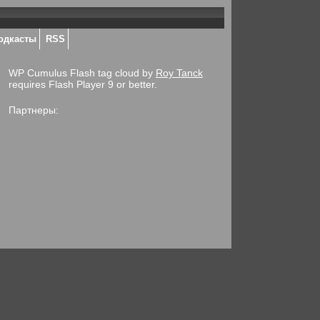
одкасты
RSS
WP Cumulus Flash tag cloud by
Roy Tanck
requires Flash Player 9 or better.
Партнеры: