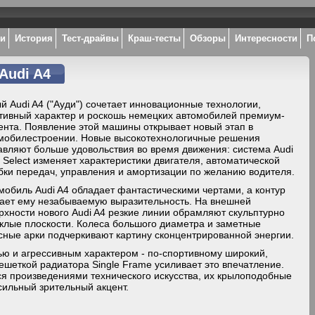
ки
История
Тест-драйвы
Краш-тесты
Обзоры
Интересности
П
Audi A4
й Audi A4 ("Ауди") сочетает инновационные технологии,
тивный характер и роскошь немецких автомобилей премиум-
ента. Появление этой машины открывает новый этап в
мобилестроении. Новые высокотехнологичные решения
авляют больше удовольствия во время движения: система Audi
e Select изменяет характеристики двигателя, автоматической
бки передач, управления и амортизации по желанию водителя.
мобиль Audi A4 обладает фантастическими чертами, а контур
ает ему незабываемую выразительность. На внешней
рхности нового Audi A4 резкие линии обрамляют скульптурно
клые плоскости. Колеса большого диаметра и заметные
сные арки подчеркивают картину сконцентрированной энергии.
ью и агрессивным характером - по-спортивному широкий,
шеткой радиатора Single Frame усиливает это впечатление.
 произведениями технического искусства, их крылоподобные
сильный зрительный акцент.