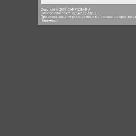
Copyright © 2007 CARPEDIA.RU
Электронная почта:
info@carpedia.ru
При использовании редакционных материалов гиперссылка 
Партнеры: