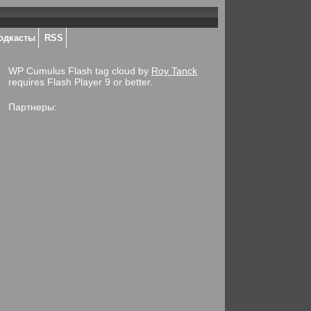
одкасты
RSS
WP Cumulus Flash tag cloud by
Roy Tanck
requires Flash Player 9 or better.
Партнеры: