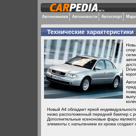
Автоновинки
Автоновости
Автоспорт
Мар
Технические характеристики 
Новы
спор
сегм
авто
дост
Driv
коро
Авто
прид
пове
выпу
коле
Новый A4 обладает яркой индивидуальност
низко расположенный передний бампер с ре
Дополнительные ксеноновые фары являются
элементы с напылением из хрома создают 