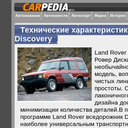
Автоновинки
Автоновости
Автоспорт
Марки
История
Технические характеристик
Discovery
Land Rover 
Ровер Диска
необычайн
модель, в
чистых лин
простоты.
лаконичног
дизайна дос
минимизации количества деталей.В 
программе Land Rover вседорожник D
наиболее универсальным транспортн