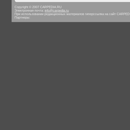
Copyright © 2007 CARPEDIA.RU
Электронная почта:
info@carpedia.ru
При использовании редакционных материалов гиперссылка на сайт CARPED
Партнеры: