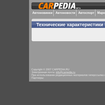
Автоновинки
Автоновости
Автоспорт
Мар
Технические характеристики 
Copyright © 2007 CARPEDIA.RU
Электронная почта:
info@carpedia.ru
При использовании редакционных материалов гиперссылка 
Партнеры: