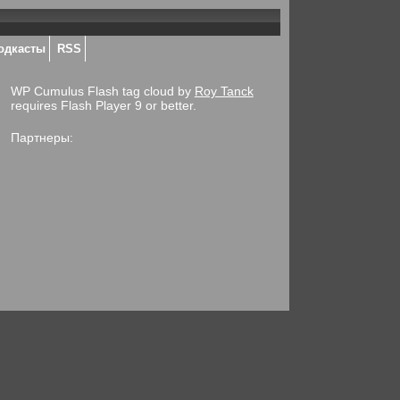
одкасты
RSS
WP Cumulus Flash tag cloud by
Roy Tanck
requires Flash Player 9 or better.
Партнеры: