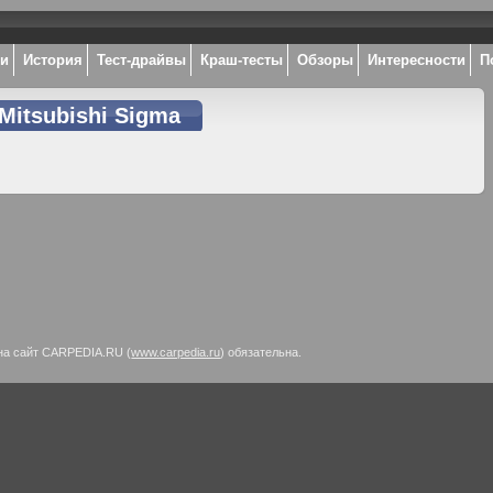
ки
История
Тест-драйвы
Краш-тесты
Обзоры
Интересности
П
Mitsubishi Sigma
на сайт CARPEDIA.RU (
www.carpedia.ru
) обязательна.