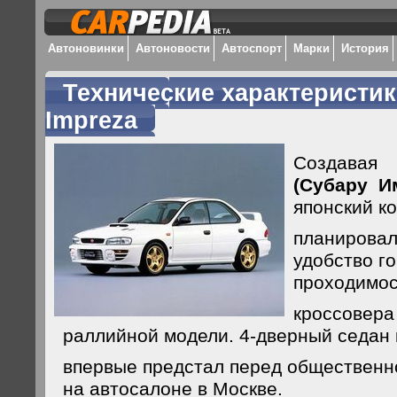
Автоновинки
Автоновости
Автоспорт
Марки
История
Технические характеристик
Impreza
Создава
(Субару И
японский к
планировал
удобство го
проходимо
кроссовера
раллийной модели.
4-дверный
седан 
впервые предстал перед общественно
на автосалоне в Москве.