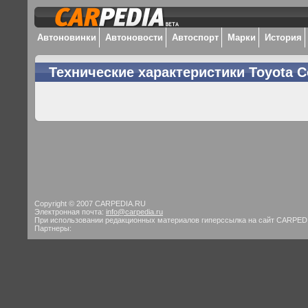
Автоновинки
Автоновости
Автоспорт
Марки
История
Технические характеристики Toyota C
Copyright © 2007 CARPEDIA.RU
Электронная почта:
info@carpedia.ru
При использовании редакционных материалов гиперссылка на сайт CARPED
Партнеры: