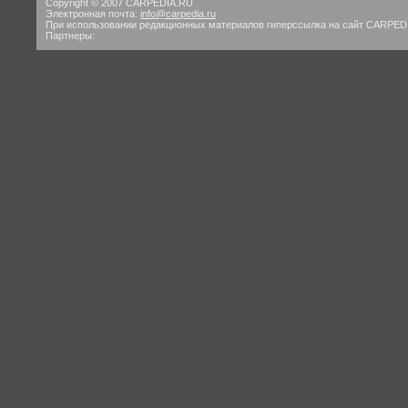
Copyright © 2007 CARPEDIA.RU
Электронная почта:
info@carpedia.ru
При использовании редакционных материалов гиперссылка на сайт CARPED
Партнеры: