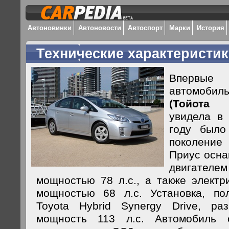
Автоновинки
Автоновости
Автоспорт
Марки
История
Технические характеристик
Впервы
автомоб
(Тойота 
увидела в
году было
поколени
Приус осн
двигателе
мощностью 78 л.с., а также электр
мощностью 68 л.с. Установка, по
Toyota Hybrid Synergy Drive, ра
мощность 113 л.с. Автомобиль о