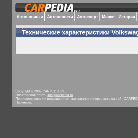
Автоновинки
Автоновости
Автоспорт
Марки
История
Технические характеристики Volkswa
Copyright © 2007 CARPEDIA.RU
Электронная почта:
info@carpedia.ru
При использовании редакционных материалов гиперссылка на сайт CARPED
Партнеры: