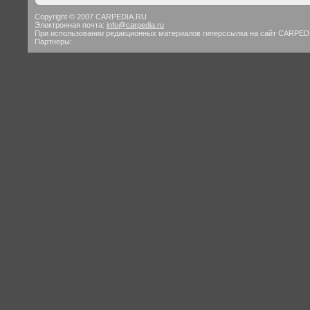
Copyright © 2007 CARPEDIA.RU
Электронная почта:
info@carpedia.ru
При использовании редакционных материалов гиперссылка на сайт CARPED
Партнеры: