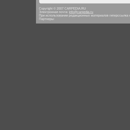
Copyright © 2007 CARPEDIA.RU
Электронная почта:
info@carpedia.ru
При использовании редакционных материалов гиперссылка 
Партнеры: