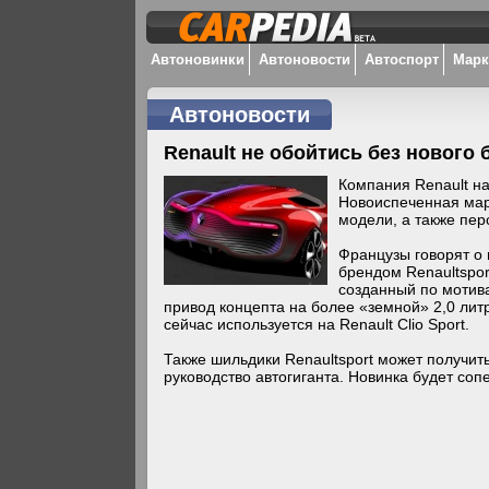
Автоновинки
Автоновости
Автоспорт
Мар
Автоновости
Renault не обойтись без нового 
Компания Renault н
Новоиспеченная мар
модели, а также пе
Французы говорят о
брендом Renaultspor
созданный по мотива
привод концепта на более «земной» 2,0 лит
сейчас используется на Renault Clio Sport.
Также шильдики Renaultsport может получить
руководство автогиганта. Новинка будет сопер