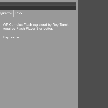
одкасты
RSS
WP Cumulus Flash tag cloud by
Roy Tanck
requires Flash Player 9 or better.
Партнеры: