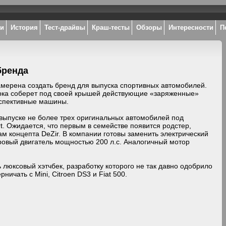
ки
История
Тест-драйвы
Краш-тесты
Обзоры
Интересности
П
бренда
амерена создать бренд для выпуска спортивных автомобилей.
ка соберет под своей крышей действующие «заряженные»
рспективные машины.
 выпуске не более трех оригинальных автомобилей под
t. Ожидается, что первым в семействе появится родстер,
м концепта DeZir. В компании готовы заменить электрический
ровый двигатель мощностью 200 л.с. Аналогичный мотор
 люксовый хэтчбек, разработку которого не так давно одобрило
ничать с Mini, Citroen DS3 и Fiat 500.