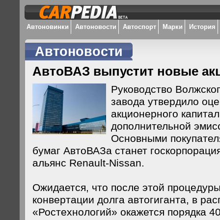
Автоновинки
Автоновости
Автоспорт
Марки
История
Автоновости
АвтоВАЗ выпустит новые ак
Руководство Волжско
завода утвердило оце
акционерного капитал
дополнительной эмисс
Основными покупател
бумаг АвтоВАЗа станет госкорпораци
альянс Renault-Nissan.
Ожидается, что после этой процедуры
конвертации долга автогиганта, в ра
«Ростехнологий» окажется порядка 4