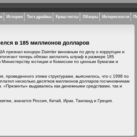
ки
История
Тест-драйвы
Краш-тесты
Обзоры
Интересности
П
шелся в 185 миллионов долларов
А признал концерн Daimler виновным по делу о коррупции и
втогигант теперь обязан заплатить штраф в размере 185
 Министерству юстиции и Комиссии по ценным бумагам и
я, проведенного этими структурами, выяснилось, что с 1998 по
аплатил несколько десятков миллионов долларов госчиновникам
в. «Презенты» выдавались как денежными средствами, так и
взятки, значатся Россия, Китай, Ирак, Таиланд и Греция.