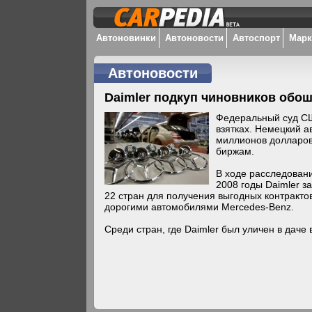
Автоновинки
Автоновости
Автоспорт
Мар
Автоновости
Daimler подкуп чиновников обо
Федеральный суд СШ
взятках. Немецкий а
миллионов долларов
биржам.
В ходе расследовани
2008 годы Daimler з
22 стран для получения выгодных контракто
дорогими автомобилями Mercedes-Benz.
Среди стран, где Daimler был уличен в даче 