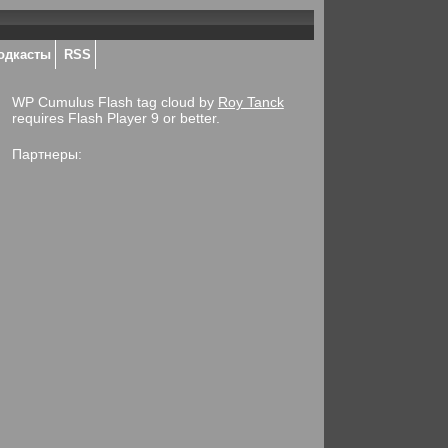
одкасты
RSS
WP Cumulus Flash tag cloud by
Roy Tanck
requires Flash Player 9 or better.
Партнеры: