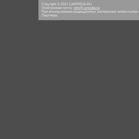
Copyright © 2007 CARPEDIA.RU
Электронная почта:
info@carpedia.ru
При использовании редакционных материалов гиперссылка 
Партнеры: