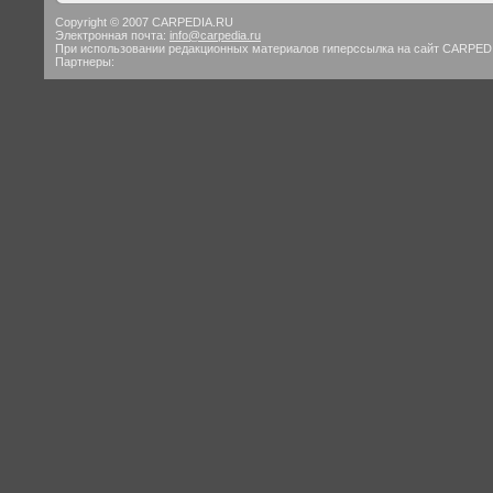
Copyright © 2007 CARPEDIA.RU
Электронная почта:
info@carpedia.ru
При использовании редакционных материалов гиперссылка на сайт CARPED
Партнеры: