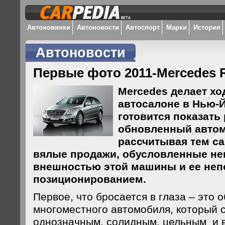
Автоновинки
Автоновости
Автоспорт
Марки
История
Автоновости
Первые фото 2011-Mercedes 
Mercedes делает хо
автосалоне в Нью-
готовится показать
обновленный автом
рассчитывая тем с
вялые продажи, обусловленные не
внешностью этой машины и ее не
позиционированием.
Первое, что бросается в глаза – это 
многоместного автомобиля, который 
однозначным, солидным, цельным и в