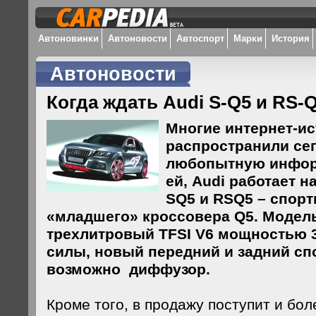
Автоновинки
Автоновости
Автоспорт
Марки
История
Автоновости
Когда ждать Audi S-Q5 и RS-
Многие интернет-и
распространили се
любопытную инфор
ей, Audi работает н
SQ5 и RSQ5 – спор
«младшего» кроссовера Q5. Модел
трехлитровый TFSI V6 мощностью 
силы, новый передний и задний спо
возможно диффузор.
Кроме того, в продажу поступит и бо