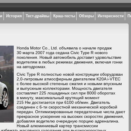
ки
История
Тест-драйвы
Краш-тесты
Обзоры
Интересности
П
Honda Motor Co., Ltd. объявила о начале продаж
30 марта 2007 года седана Civic Type R нового
поколения. Новый автомобиль доставит удовольствие
водителям в любых режимах движения, включая гонки
на автодромах.
Civic Type R полностью новой конструкции оборудован
2,0-литровым атмосферным двигателем K20A i-VTEC
с более высокой степенью сжатия и новыми впускным
и выпускным коллекторами. Мощность двигателя
составляет 225 лошадиных сил при 8000 оборотах
в минуту, максимальный крутящий момент
215 Нм достигается при 6100 об/мин. Двигатель
соединен с 6-ти скоростной механической коробкой
передач. Оптимизированные передаточные числа дают
прекрасное ускорение на высоких скоростях движения,
добавляя водителю очередную порцию адреналина.
Новый алюминиевый картер трансмиссии
 избежать масляного голодания при высокоскоростных