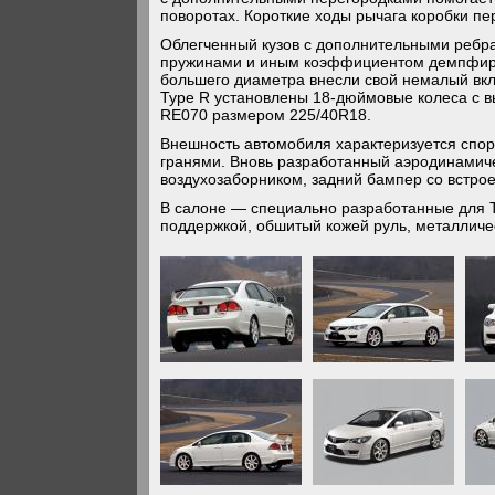
поворотах. Короткие ходы рычага коробки 
Облегченный кузов с дополнительными ребра
пружинами и иным коэффициентом демпфиров
большего диаметра внесли свой немалый вкла
Type R установлены 18-дюймовые колеса с 
RE070 размером 225/40R18.
Внешность автомобиля характеризуется спо
гранями. Вновь разработанный аэродинамич
воздухозаборником, задний бампер со встр
В салоне — специально разработанные для T
поддержкой, обшитый кожей руль, металличе