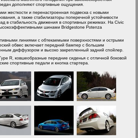
передач дополняют спортивные ощущения.
ми жесткости и перенастроенная подвеска с новыми
ания, а также стабилизаторы поперечной устойчивости
д в стабильность движения в спортивных режимах. На Civic
высокоэффективными шинами Bridgestone Potenza
ртивными линиями с обтекаемыми поверхностями и острыми
еский обвес включает передний бампер с большим
оенным диффузором и высоко закрепленный задний спойлер.
ype R, ковшеобразные передние сиденья с отличной боковой
ские спортивные педали и кнопка стартера.