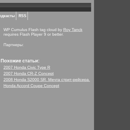
одкасты
RSS
WP Cumulus Flash tag cloud by
Roy Tanck
requires Flash Player 9 or better.
Партнеры:
Похожие статьи:
2007 Honda Civic Type R
2007 Honda CR-Z Concept
2008 Honda S2000 SR. Мечта стрит-рейсера.
Honda Accord Coupe Concept