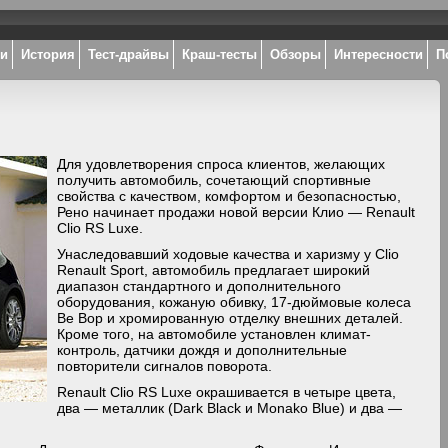
ки
История
Тест-драйвы
Краш-тесты
Обзоры
Интересности
П
Для удовлетворения спроса клиентов, желающих
получить автомобиль, сочетающий спортивные
свойства с качеством, комфортом и безопасностью,
Рено начинает продажи новой версии Клио — Renault
Clio RS Luxe.
Унаследовавший ходовые качества и харизму у Clio
Renault Sport, автомобиль предлагает широкий
диапазон стандартного и дополнительного
оборудования, кожаную обивку, 17-дюймовые колеса
Be Bop и хромированную отделку внешних деталей.
Кроме того, на автомобиле установлен климат-
контроль, датчики дождя и дополнительные
повторители сигналов поворота.
Renault Clio RS Luxe окрашивается в четыре цвета,
два — металлик (Dark Black и Monako Blue) и два —