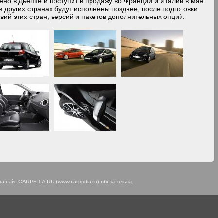
ено в Дьеппе и поступит в продажу во Франции и Италии в мае
 в других странах будут исполнены позднее, после подготовки
ий этих стран, версий и пакетов дополнительных опций.
на сайт CARPEDIA.RU (
www.carpedia.ru
) обязательна.