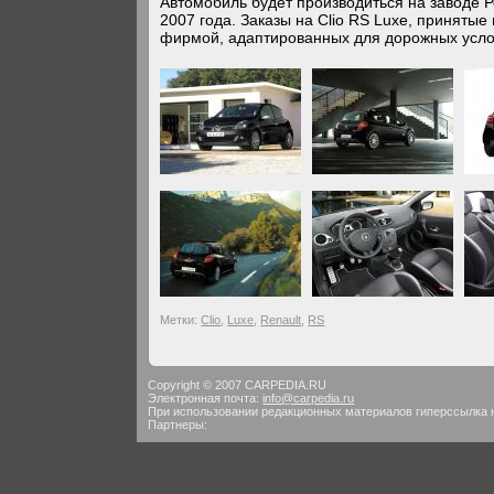
Автомобиль будет производиться на заводе Р
2007 года. Заказы на Clio RS Luxe, принятые
фирмой, адаптированных для дорожных услов
Метки:
Clio
,
Luxe
,
Renault
,
RS
Copyright © 2007 CARPEDIA.RU
Электронная почта:
info@carpedia.ru
При использовании редакционных материалов гиперссылка 
Партнеры: