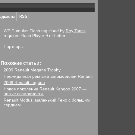
одкасты
RSS
WP Cumulus Flash tag cloud by
Roy Tanck
requires Flash Player 9 or better.
Партнеры:
Похожие статьи:
2009 Renault Megane Trophy
Неожиданная реклама автомобилей Renault
2008 Renault Laguna
Новое поколение Renault Kangoo 2007 —
новые возможности.
Renault Modus, маленький Рено с большим
сердцем