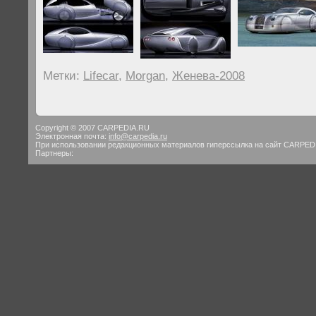
Метки:
Lifecar
,
Morgan
,
Женева-2008
Copyright © 2007 CARPEDIA.RU
Электронная почта:
info@carpedia.ru
При использовании редакционных материалов гиперссылка на сайт CARPED
Партнеры: