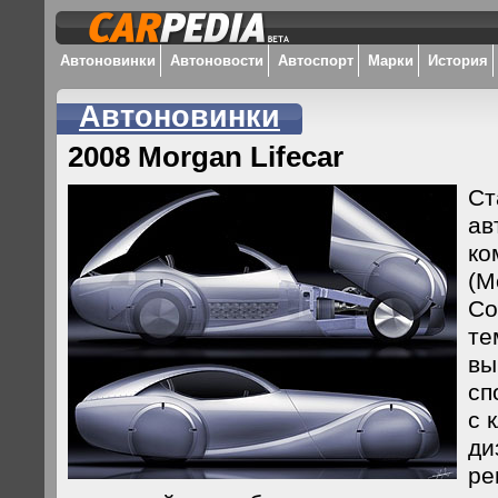
Автоновинки
Автоновости
Автоспорт
Марки
История
Автоновинки
2008 Morgan Lifecar
Ст
ав
ко
(M
Co
те
вы
сп
с 
ди
ре