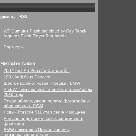
одкасты
RSS
WP Cumulus Flash tag cloud by
Roy Tanck
requires Flash Player 9 or better.
Партнеры:
Читайте также:
2007 TechArt Porsche Carrera GT
1991 Audi Avus Concept
Шестое колено: новая «трешка» BMW
Audi A1 назвали самым ярким автомобилем
2010 года
Toyota обнародовала первую фотографию
обновленного RAV4
Новый Porsche 911 стал легче и мощнее
Porsche подготовил нового спортивного
флагмана
BMW показала в Пекине концепт
четырехдверного купе