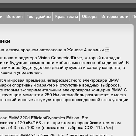
ки
История
Тест-драйвы
Краш-тесты
Обзоры
Интересности
П
инки
на международном автосалоне в Женеве 4 новинки.
пт нового родстера Vision ConnectedDrive, который наглядно
ие и будущие возможности мобильных сетевых объединений. В
внимание будет уделено дизайну кузова и салону концепта, а
икации и управления.
ится мировая премьера четырехместного электрокара BMW
 марки спортивный характер и отсутствие вредных выбросов.
уже вторым экспериментальным электрокаром концерна BMW. С
м крутящим моментом 250 Нм автомобиль разгоняется с места
ные литий-ионные аккумуляторы при повседневной эксплуатации
ал BMW 320d EfficientDynamics Edition. Его
вивает 120 кВт/163 л. с., при этом в европейском тестовом
ва 4,3 л на 100 км (показатель выброса CO2: 114 г/км).
 нового BMW X1 xDrive28i. Его 2-литровый двигатель с