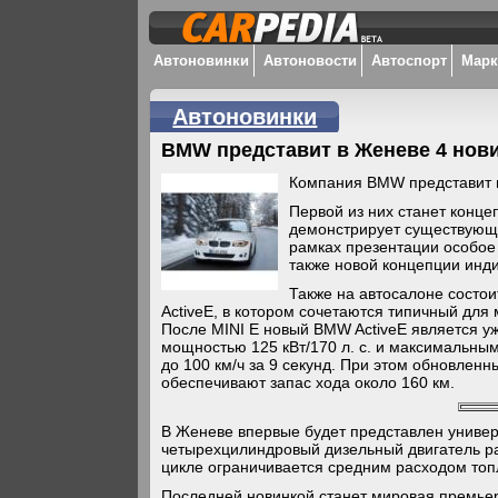
Автоновинки
Автоновости
Автоспорт
Мар
Автоновинки
BMW представит в Женеве 4 нов
Компания BMW представит 
Первой из них станет конце
демонстрирует существующ
рамках презентации особое 
также новой концепции инд
Также на автосалоне состо
ActiveE, в котором сочетаются типичный для
После MINI E новый BMW ActiveE является 
мощностью 125 кВт/170 л. с. и максимальны
до 100 км/ч за 9 секунд. При этом обновлен
обеспечивают запас хода около 160 км.
В Женеве впервые будет представлен универс
четырехцилиндровый дизельный двигатель раз
цикле ограничивается средним расходом топли
Последней новинкой станет мировая премьера