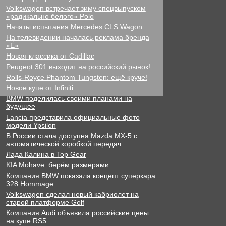
Volkswagen встречает зиму спецвыпуском
«радикально белого» Polo
Начаты испытания Mercedes CLS Wagon
На телевидении началась реклама бренда
«Ё»
Новая классика от Cadillac
Peugeot 301 выходит на российский рынок!
Rolls-Royce Phantom Tungsten: ещё круче!
Новое купе от Infiniti
BMW поделилась своими планами на
будущее
Lancia представила официальные фото
модели Ypsilon
В России стала доступна Mazda MX-5 с
автоматической коробкой передач
Лада Калина в Top Gear
KIA Mohave: берём размерами
Компания BMW показала концепт суперкара
328 Hommage
Volkswagen сделал новый кабриолет на
старой платформе Golf
Компания Audi объявила российские цены
на купе RS5