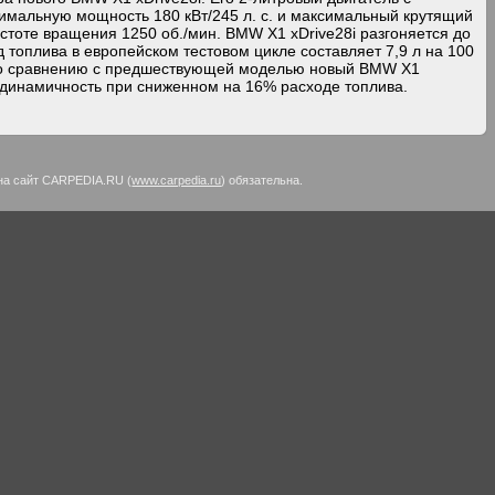
симальную мощность 180 кВт/245 л. с. и максимальный крутящий
стоте вращения 1250 об./мин. BMW X1 xDrive28i разгоняется до
од топлива в европейском тестовом цикле составляет 7,9 л на 100
, по сравнению с предшествующей моделью новый BMW X1
 динамичность при сниженном на 16% расходе топлива.
на сайт CARPEDIA.RU (
www.carpedia.ru
) обязательна.