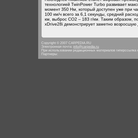
технологией TwinPower Turbo развивает мак
момент 350 Нм, который доступен уже при ча
100 км/ч всего за 6,1 секунды, средний расх
км, выброс CO2 – 183 г/км. Таким образом
xDrive28i демонстрирует заметно возросшую
Copyright © 2007 CARPEDIA.RU
Электронная почта:
info@carpedia.ru
При использовании редакционных материалов гиперссылка 
Партнеры: