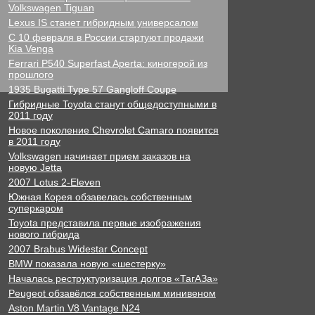
Volkswagen Tiguan
Lexus IS станет гибридным универсалом
С 10 февраля в России стартуют продажи
Kia Venga
Ferrari P540 Superfast Aperta: киногерой из
прошлого
1935 Bugatti Type 57 Gangloff Coupe
Гибридные Toyota станут общедоступными в
2011 году
Новое поколение Chevrolet Camaro появится
в 2011 году
Volkswagen начинает прием заказов на
новую Jetta
2007 Lotus 2-Eleven
Южная Корея обзавелась собственным
суперкаром
Toyota представила первые изображения
нового гибрида
2007 Brabus Widestar Concept
BMW показала новую «шестерку»
Началась реструктуризация долгов «ТагАЗа»
Peugeot обзавёлся собственным минивеном
Aston Martin V8 Vantage N24