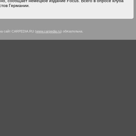
нно, сообщает немецкое издание Focus. Всего в опросе клуба
стов Германии.
на сайт CARPEDIA.RU (
www.carpedia.ru
) обязательна.