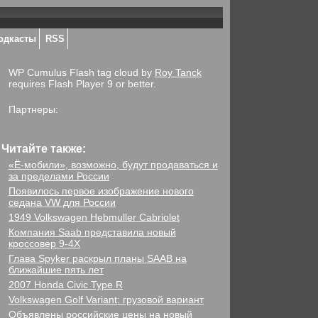
одкасты
RSS
WP Cumulus Flash tag cloud by
Roy Tanck
requires Flash Player 9 or better.
Партнеры:
Читайте также:
«Ё-мобили», возможно, будут продаваться и
за пределами России
Появилось первое изображение нового
седана VW для России
1949 Volkswagen Hebmuller Cabriolet
Компания Saab представила новый
кроссовер 9-4X
Глава Spyker раскрыл планы SAAB на
ближайшие пять лет
2007 Honda Civic Type R
Volkswagen Golf Variant: грузовой вариант
Объявлены российские цены на новый