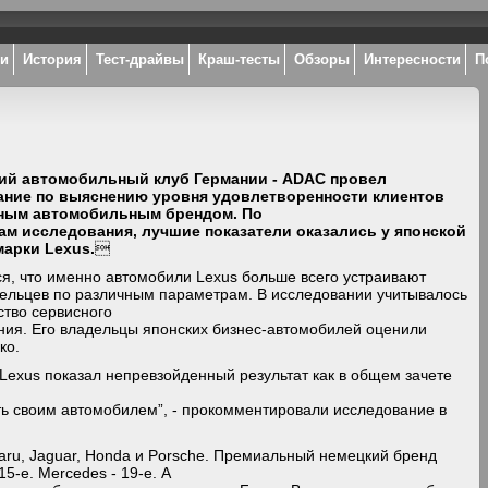
ки
История
Тест-драйвы
Краш-тесты
Обзоры
Интересности
П
ий автомобильный клуб Германии - ADAC провел
ание по выяснению уровня удовлетворенности клиентов
иным автомобильным брендом. По
ам исследования, лучшие показатели оказались у японской
арки Lexus.

я, что именно автомобили Lexus больше всего устраивают
дельцев по различным параметрам. В исследовании учитывалось
ство сервисного
ния. Его владельцы японских бизнес-автомобилей оценили
ко.
Lexus показал непревзойденный результат как в общем зачете
сть своим автомобилем”, - прокомментировали исследование в
aru, Jaguar, Honda и Porsche. Премиальный немецкий бренд
5-е. Mercedes - 19-е. А