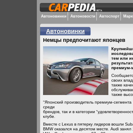
Автоновинки
Автоновости
Автоспорт
Мар
Автоновинки
Немцы предпочитают японцев
Крупнейш
исследов
тем или 
результат
премиум-м
Сообщаетс
своих вла
также каче
обслужива
также высо
“Японский производитель премиум-сегмента 
среди
брендов, так и в категории “удовлетворенно
клубе.
Вместе с Lexus в пятерку лидеров вошли Sub
BMW оказался на десятом месте. Audi занял 1