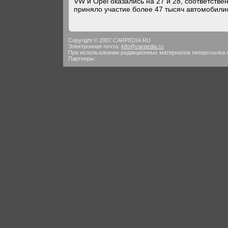
VW и Opel оказались на 27 и 28, соответстве
приняло участие более 47 тысяч автомобили
Copyright © 2007 CARPEDIA.RU
Электронная почта:
info@carpedia.ru
При использовании редакционных материалов гиперссылка 
Партнеры: