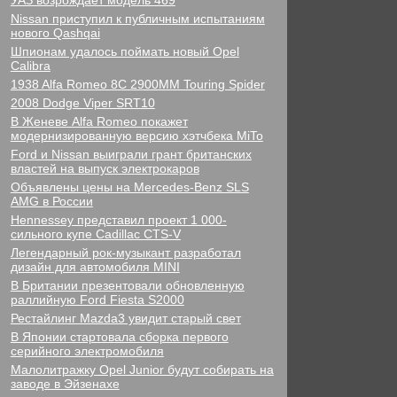
УАЗ возрождает модель 469
Nissan приступил к публичным испытаниям
нового Qashqai
Шпионам удалось поймать новый Opel
Calibra
1938 Alfa Romeo 8C 2900MM Touring Spider
2008 Dodge Viper SRT10
В Женеве Alfa Romeo покажет
модернизированную версию хэтчбека MiTo
Ford и Nissan выиграли грант британских
властей на выпуск электрокаров
Объявлены цены на Mercedes-Benz SLS
AMG в России
Hennessey представил проект 1 000-
сильного купе Cadillac CTS-V
Легендарный рок-музыкант разработал
дизайн для автомобиля MINI
В Британии презентовали обновленную
раллийную Ford Fiesta S2000
Рестайлинг Mazda3 увидит старый свет
В Японии стартовала сборка первого
серийного электромобиля
Малолитражку Opel Junior будут собирать на
заводе в Эйзенахе