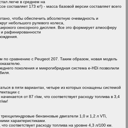
стал легче в среднем на
се составляет 173 кг!) - масса базовой версии составляет всего
тано, чтобы обеспечить абсолютную очевидность и
круг небольшого рулевого колеса,
 широкого сенсорного дисплея. Все это формирует атмосферу
а и рафинированности
вождения.
км по сравнению с Peugeot 207. Таким образом, новая модель
показателю.
леднего поколения и микрогибридная система e-HDi позволили
биля.
аться в пяти вариантах, четыре из которых оснащены системой
плектации с
чинается от 87 г/км, что соответствует расходу топлива в 3,4
/км!
 трехцилиндровые бензиновые двигатели 1,0 и 1,2 л VTi,
кими характеристиками.
 что соответствует расходу топлива на уровне 4,3 л/100 км.