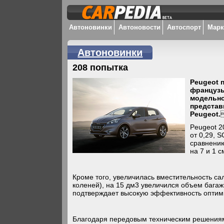
Автоновинки
Автоновости
Автоспорт
Мар
Автоновинки
208 попытка
Peugeot 
французы
модельно
представ
Peugeot.
Peugeot 2
от 0,29, 
сравнению
на 7 и 1 
Кроме того, увеличилась вместительность са
коленей), на 15 дм3 увеличился объем багаж
подтверждает высокую эффективность оптим
Благодаря передовым техническим решениям