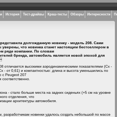
ки
История
Тест-драйвы
Краш-тесты
Обзоры
Интересности
П
представила долгожданную новинку - модель 208. Сами
 уверены, что новинка станет настоящим бестселлером в
м ряде компании. По словам
ителей бренда, автомобиль является новой эпохой для

08 отличается высокими аэродинамическими показателями (Cx -
SCx - от 0,61) и компактностью: длина и высота уменьшились по
 с Peugeot 207
см соответственно.
лона - стало больше места на задних сиденьях (+5 см на уровне
ного отделения, что
изации архитектуры автомобиля.
, разработчикам новинки удалось создать небольшой по массе