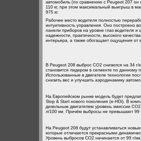
автомобиль (по сравнению с Peugeot 207 он 
110 кг, при этом максимальный выигрыш в мас
975 кг.
Рабочее место водителя полностью перерабо
интуитивность управления. Оно построено во
панели приборов на уровне глаз водителя и
надежности, практичности, высокого качеств
интерьера, а также обогащает ощущения от 
В Peugeot 208 выброс СО2 снизился на 34 г/
становится лидером в сегменте по данному 
Использованные в двигателе технологии пос
снизить вес и улучшить аэродинамику автомо
На Европейском рынке модель будет предлаг
Stop & Start нового поколения (e-HDi). В ком
дизельным двигателем уровень эмиссии СО2 на
л/100 км. Причём выбросы не превышают 99 г
На Peugeot 208 будут устанавливаться новые
которые отличаются прекрасными динамичес
Уровень выбросов СО2 начинается от 99 г/км,