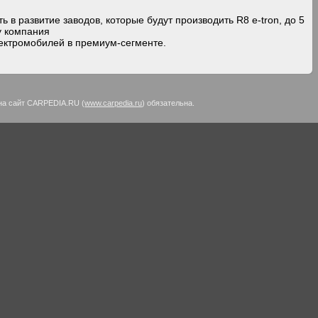
 в развитие заводов, которые будут производить R8 e-tron, до 5
ду компания
ектромобилей в премиум-сегменте.
на сайт CARPEDIA.RU (
www.carpedia.ru
) обязательна.