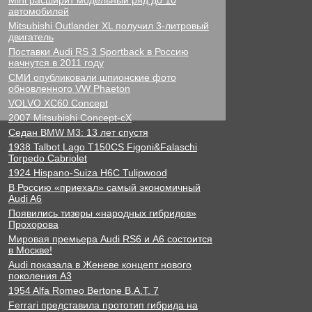
Mini расширит модельный ряд до 10
автомобилей
Mitsubishi Outlander XL получил 3-литровый
двигатель
Поставки Audi RS 3 Sportback в Россию
начнутся в 2011 году
СМИ опубликовали шпионские фото
обновленного VW Phaeton
VOLVO XC60 Concept
2007 Mitsubishi Concept-cX
Седан BMW M3: 13 лет спустя
1938 Talbot Lago T150CS Figoni&Falaschi
Torpedo Cabriolet
1924 Hispano-Suiza H6C Tulipwood
В Россию «приехал» самый экономичный
Audi A6
Появились тизеры «народных гибридов»
Прохорова
Мировая премьера Audi RS6 и A6 состоится
в Москве!
Audi показала в Женеве концепт нового
поколения А3
1954 Alfa Romeo Bertone B.A.T. 7
Ferrari представила прототип гибрида на