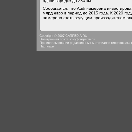
одной зарядке до 250 км.
Сообщается, что Audi намерена инвестировать
млрд евро в период до 2015 года. К 2020 го
намерена стать ведущим производителем эл
Copyright © 2007 CARPEDIA.RU
Электронная почта:
info@carpedia.ru
При использовании редакционных материалов гиперссылка 
Партнеры: