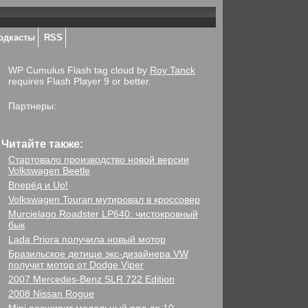
одкасты
RSS
WP Cumulus Flash tag cloud by
Roy Tanck
requires Flash Player 9 or better.
Партнеры:
Читайте также:
Стартовало производство новой версии
Volkswagen Beetle
Вперёд и Up!
Volkswagen Touran мутировал в кроссовер
Murcielago Roadster LP640: чистокровный
бык
Lada Priora получила новый мотор
Бразильское детище экс-дизайнера VW
получит мотор от Dodge Viper
2007 Mercedes-Benz SLR 722 Edition
2008 Nissan Rogue