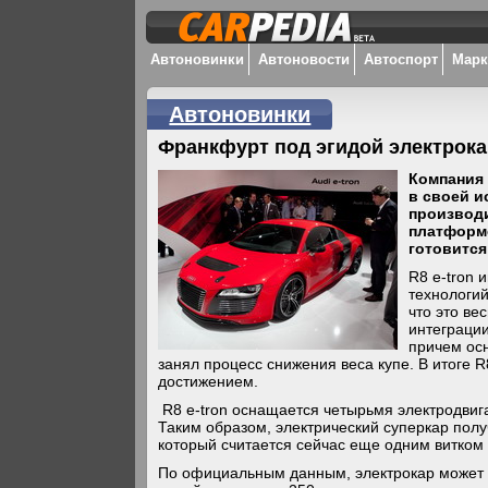
Автоновинки
Автоновости
Автоспорт
Мар
Автоновинки
Франкфурт под эгидой электрок
Компания
в своей и
производи
платформе
готовится
R8 e-tron
технологий
что это ве
интеграци
причем ос
занял процесс снижения веса купе. В итоге R8
достижением.
R8 e-tron оснащается четырьмя электродвига
Таким образом, электрический суперкар пол
который считается сейчас еще одним витком 
По официальным данным, электрокар может ра