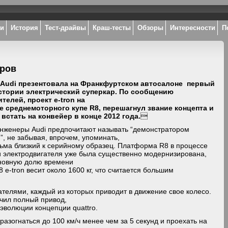
ки
История
Тест-драйвы
Краш-тесты
Обзоры
Интересности
П
аров
 Audi презентовала на Франкфуртском автосалоне первый
стории электрический суперкар. По сообщению
телей, проект e-tron на
 среднемоторного купе R8, перешагнул звание концепта и
 встать на конвейер в конце 2012 года.

 инженеры Audi предпочитают называть “демонстратором
”, не забывая, впрочем, упоминать,
сьма близкий к серийному образец. Платформа R8 в процессе
и электродвигателя уже была существенно модернизирована,
новную долю времени
 e-tron весит около 1600 кг, что считается большим
телями, каждый из которых приводит в движение свое колесо.
учил полный привод,
эволюции концепции quattro.
зогнаться до 100 км/ч менее чем за 5 секунд и проехать на