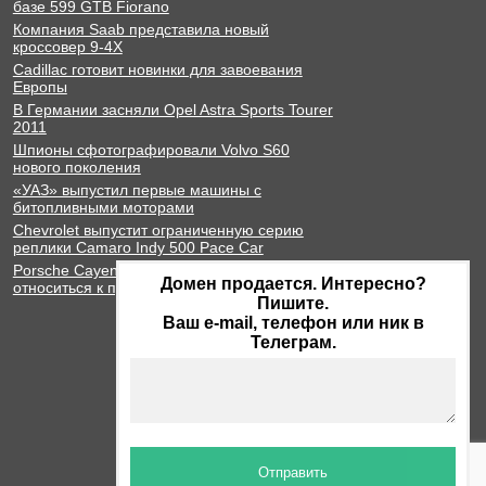
базе 599 GTB Fiorano
Компания Saab представила новый
кроссовер 9-4X
Cadillac готовит новинки для завоевания
Европы
В Германии засняли Opel Astra Sports Tourer
2011
Шпионы сфотографировали Volvo S60
нового поколения
«УАЗ» выпустил первые машины с
битопливными моторами
Chevrolet выпустит ограниченную серию
реплики Camaro Indy 500 Pace Car
Porsche Cayenne научили бережно
Домен продается. Интересно?
относиться к природе
Пишите.
Ваш e-mail, телефон или ник в
Телеграм.
Отправить