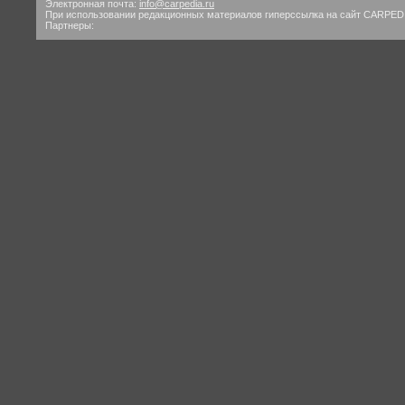
Электронная почта:
info@carpedia.ru
При использовании редакционных материалов гиперссылка на сайт CARPED
Партнеры: