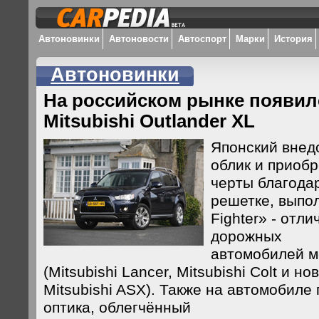
Автоновинки
Автоновости
Автоспорт
Марки
История
Автоновинки
На российском рынке появи
Mitsubishi Outlander XL
Японский внед
облик и приоб
черты благода
решетке, выпо
Fighter» - отл
дорожных
автомобилей м
(Mitsubishi Lancer, Mitsubishi Colt и н
Mitsubishi ASX). Также на автомобиле
оптика, облегчённый