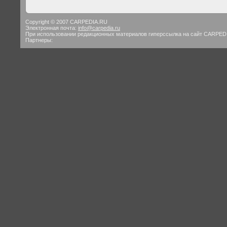
Copyright © 2007 CARPEDIA.RU
Электронная почта:
info@carpedia.ru
При использовании редакционных материалов гиперссылка на сайт CARPED
Партнеры: