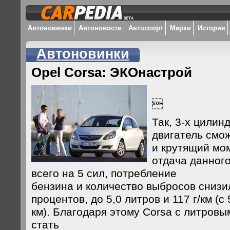
Автоновинки
Автоновости
Автоспорт
Марки
История
Автоновинки
Opel Corsa: ЭКОнастрой

Так, 3-х цилин
двигатель смож
и крутящий мом
отдача данног
всего на 5 сил, потребление
бензина и количество выбросов снизи
процентов, до 5,0 литров и 117 г/км (с 
км). Благодаря этому Corsa с литров
стать