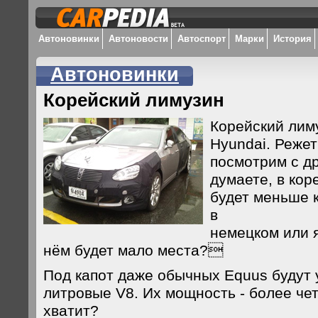
Автоновинки
Автоновости
Автоспорт
Марки
История
Автоновинки
Корейский лимузин
Корейский лим
Hyundai. Режет
посмотрим с д
думаете, в ко
будет меньше 
в
немецком или 
нём будет мало места?
Под капот даже обычных Equus будут 
литровые V8. Их мощность - более че
хватит?