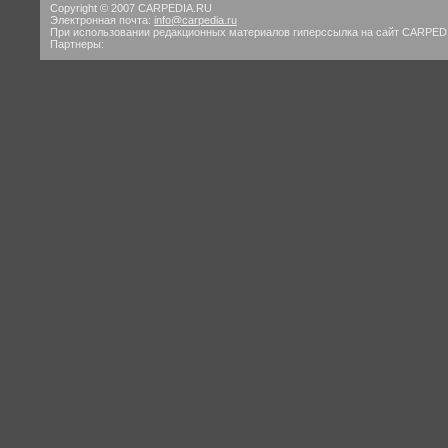
Copyright © 2007 CARPEDIA.RU
Электронная почта:
info@carpedia.ru
При использовании редакционных материалов гиперссылка на сайт CARPED
Партнеры: