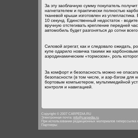
За эту заоблачную сумму покупатель получи
нагнетателем и практически полностью карб
тканевой крыши изготовлен из углепластика.
10 секунд. Единственный недостаток - водит
вручную отстегивать крепление передней час
автомобиль будет разгоняться до сотни всего
Силовой агрегат, как и следовало ожидать, р
купе одарило новичка такими же карбоновым
аэродинамическим «тормозом», роль которог
За комфорт и безопасность можно не опаса
безопасности (в том числе, и аэр-бэгом для к
бортовым компьютером, мультимедийной уст
контроля и навигацией.
Copyright © 2007 CARPEDIA.RU
Электронная почта:
info@carpedia.ru
При использовании редакционных материалов гиперссылка 
Партнеры: