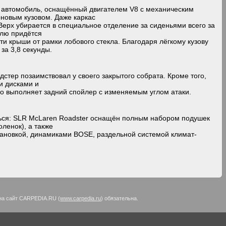
т автомобиль, оснащённый двигателем V8 с механическим
оновым кузовом. Даже каркас
 Верх убирается в специальное отделение за сиденьями всего за
елю придётся
ти крыши от рамки лобового стекла. Благодаря лёгкому кузову
 за 3,8 секунды.
одстер позаимствовал у своего закрытого собрата. Кроме того,
и дисками и
о выполняет задний спойлер с изменяемым углом атаки.
ться: SLR McLaren Roadster оснащён полным набором подушек
оленок), а также
ановкой, динамиками BOSE, раздельной системой климат-
на сайт CARPEDIA.RU (
www.carpedia.ru
) обязательна.