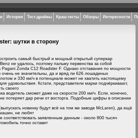
ки
История
Тест-драйвы
Краш-тесты
Обзоры
Интересности
П
ter: шутки в сторону
остроить самый быстрый и мощный открытый суперкар
Benz не удалось, поэтому пальму первенства за собой
 Pagani Zonda С12 Roadster F. Однако отставания по мощности
и очень не значительны, да и вряд ли 626 лошадиных
апотом и 330 км/ч в потенциале может не хватить настоящему
для удовольствия. Кстати, представители марки подчёркивают,
ть своего
ка водитель сможет даже на скорости 200 км/ч. Если, конечно,
не потеряет дар речи от восторга. Подобные цифры в описании
(выпускать новинку будут всё на том же заводе McLaren), да ещё
 машин, не любят
е соответствовать заявленным данным - около 800 тысяч
втомобиль точно оставит