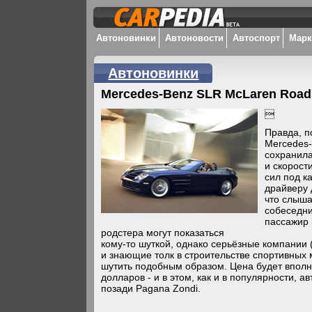
Автоновинки
Автоновости
Автоспорт
Мар
Автоновинки
Mercedes-Benz SLR McLaren Roads

Правда, п
Mercedes-
сохранила
и скорост
сил под к
драйверу 
что слыша
собеседни
пассажир 
родстера могут показаться
кому-то шуткой, однако серьёзные компании 
и знающие толк в строительстве спортивных
шутить подобным образом. Цена будет вполн
долларов - и в этом, как и в популярности, а
позади Pagana Zondi.