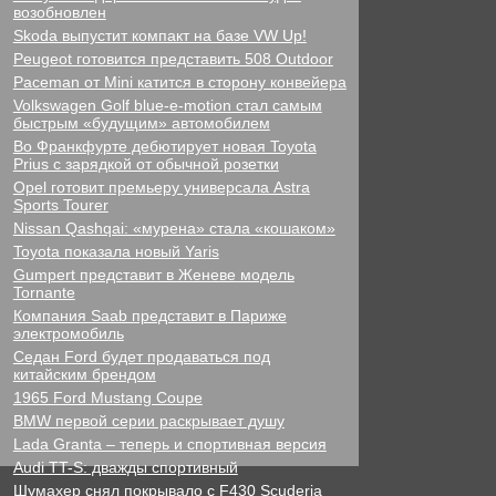
возобновлен
Skoda выпустит компакт на базе VW Up!
Peugeot готовится представить 508 Outdoor
Paceman от Mini катится в сторону конвейера
Volkswagen Golf blue-e-motion стал самым
быстрым «будущим» автомобилем
Во Франкфурте дебютирует новая Toyota
Prius с зарядкой от обычной розетки
Opel готовит премьеру универсала Astra
Sports Tourer
Nissan Qashqai: «мурена» стала «кошаком»
Toyota показала новый Yaris
Gumpert представит в Женеве модель
Tornante
Компания Saab представит в Париже
электромобиль
Седан Ford будет продаваться под
китайским брендом
1965 Ford Mustang Coupe
BMW первой серии раскрывает душу
Lada Granta – теперь и спортивная версия
Audi TT-S: дважды спортивный
Шумахер снял покрывало с F430 Scuderia