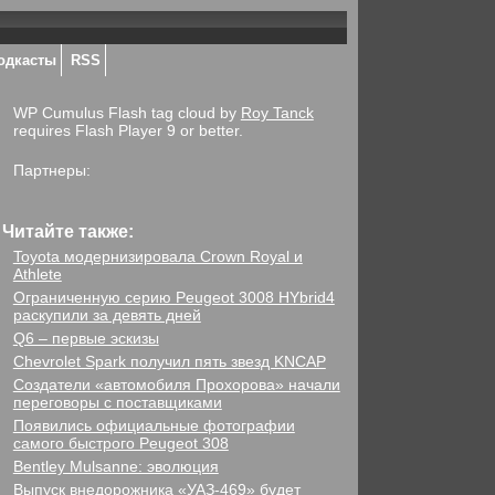
одкасты
RSS
WP Cumulus Flash tag cloud by
Roy Tanck
requires Flash Player 9 or better.
Партнеры:
Читайте также:
Toyota модернизировала Crown Royal и
Athlete
Ограниченную серию Peugeot 3008 HYbrid4
раскупили за девять дней
Q6 – первые эскизы
Chevrolet Spark получил пять звезд KNCAP
Создатели «автомобиля Прохорова» начали
переговоры с поставщиками
Появились официальные фотографии
самого быстрого Peugeot 308
Bentley Mulsanne: эволюция
Выпуск внедорожника «УАЗ-469» будет