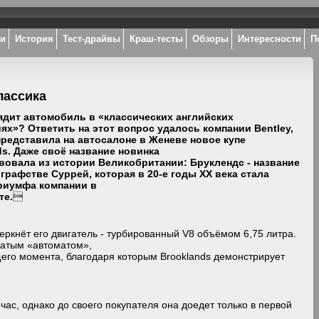
ки
История
Тест-драйвы
Краш-тесты
Обзоры
Интересности
П
лассика
ядит автомобиль в «классических английских
ях»? Ответить на этот вопрос удалось компании Bentley,
представила на автосалоне в Женеве новое купе
ds. Даже своё название новинка
вовала из истории Великобритании: Бруклендс - название
 графстве Суррей, которая в 20-е годы XX века стала
риумфа компании в
те.

еркнёт его двигатель - турбированный V8 объёмом 6,75 литра.
чатым «автоматом»,
его момента, благодаря которым Brooklands демонстрирует
час, однако до своего покупателя она доедет только в первой