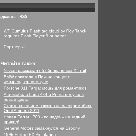
одкасты
RSS
WP Cumulus Flash tag cloud by
Roy Tanck
requires Flash Player 9 or better.
Партнеры:
Читайте также:
Nissan рассказал об обновленном X-Trail
BMW показала в Пекине концепт
четырехдверного купе
Porsche 911 Targa: мощь для романтиков
Автомобили Lada 4×4 и Priora получили
новые цвета
Стартовал прием заказов на электромобиль
Opel Ampera 2011
Новая Ferrari: 700 «лошадей» на задний
привод!
General Motors замахнулся на Европу
1995 Ferrari FX Pininfarina