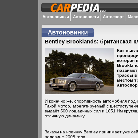
Автоновинки
Автоновости
Автоспорт
Мар
Автоновинки
Bentley Brooklands: британская к
Как выгл
пропорци
которая 
Brooklan
позаимст
трассы в
местом т
автоспор
И конечно же, спортивность автомобиля подч
Такой мотор, агрегатируемый с шестиступен
выдаёт 500 лошадиных сил и 1051 Нм крутящ
отличную динамику.
Заказы на новинку Bentley принимает уже сей
половине 2008 года.