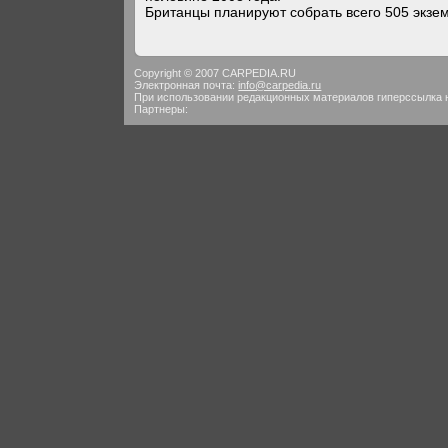
Британцы планируют собрать всего 505 экзем
Copyright © 2007 CARPEDIA.RU
Электронная почта:
info@carpedia.ru
При использовании редакционных материалов гиперссылка 
Партнеры: