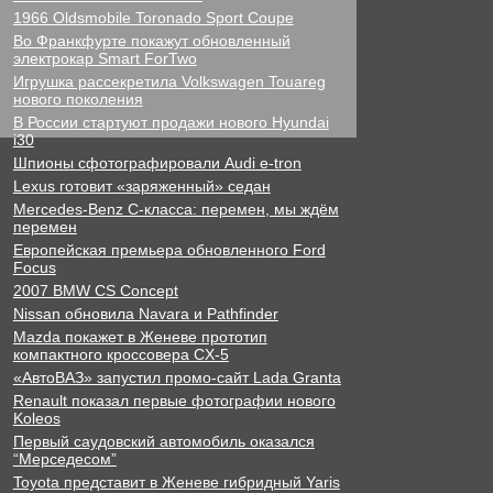
1966 Oldsmobile Toronado Sport Coupe
Во Франкфурте покажут обновленный
электрокар Smart ForTwo
Игрушка рассекретила Volkswagen Touareg
нового поколения
В России стартуют продажи нового Hyundai
i30
Шпионы сфотографировали Audi e-tron
Lexus готовит «заряженный» седан
Mercedes-Benz C-класса: перемен, мы ждём
перемен
Европейская премьера обновленного Ford
Focus
2007 BMW CS Concept
Nissan обновила Navara и Pathfinder
Mazda покажет в Женеве прототип
компактного кроссовера CX-5
«АвтоВАЗ» запустил промо-сайт Lada Granta
Renault показал первые фотографии нового
Koleos
Первый саудовский автомобиль оказался
“Мерседесом”
Toyota представит в Женеве гибридный Yaris