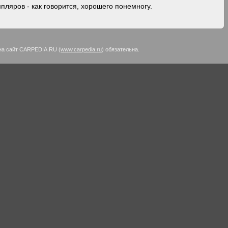
пляров - как говорится, хорошего понемногу.
на сайт CARPEDIA.RU (
www.carpedia.ru
) обязательна.