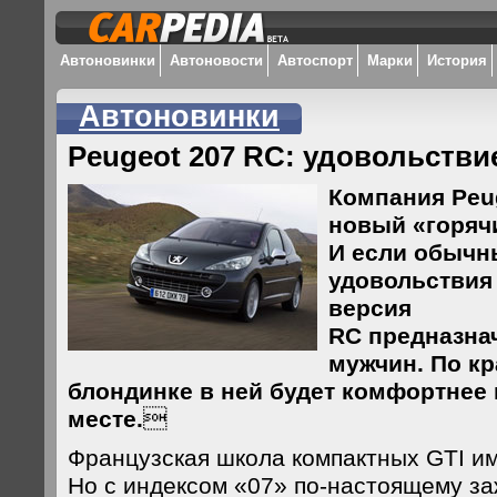
Автоновинки
Автоновости
Автоспорт
Марки
История
Автоновинки
Peugeot 207 RC: удовольстви
Компания Peu
новый «горячи
И если обычн
удовольствия
версия
RC предназна
мужчин. По кр
блондинке в ней будет комфортнее
месте.

Французская школа компактных GTI им
Но с индексом «07» по-настоящему з