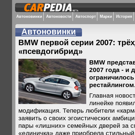
Автоновинки
Автоновости
Автоспорт
Марки
История
Автоновинки
BMW первой серии 2007: трё
«псевдогибрид»
BMW представ
2007 года - и 
ограничилось
рестайлингом
Главная новост
линейке появи
модификация. Теперь любители «карм
заявить о своих эгоистических амбици
пары «лишних» семейных дверей за с
«единичка» даже приобрела стильный