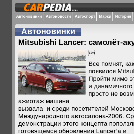
Автоновинки
Автоновости
Автоспорт
Марки
История
Автоновинки
Mitsubishi Lancer: самолёт-ак

Все помнят, как
появился Mitsu
Пройти мимо э
и динамичного
просто не воз
ажиотаж машина
вызвала и среди посетителей Москов
Международного автосалона-2006. Ср
демонстрации этого концепта поползл
готовящемся обновлении Lancer’a и