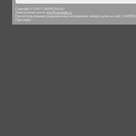
Copyright © 2007 CARPEDIA.RU
Электронная почта:
info@carpedia.ru
При использовании редакционных материалов гиперссылка на сайт CARPED
Партнеры: