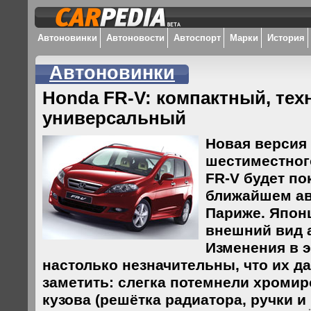
Автоновинки
Автоновости
Автоспорт
Марки
История
Автоновинки
Honda FR-V: компактный, тех
универсальный
Новая версия
шестиместног
FR-V будет по
ближайшем ав
Париже. Япон
внешний вид 
Изменения в 
настолько незначительны, что их д
заметить: слегка потемнели хроми
кузова (решётка радиатора, ручки и 