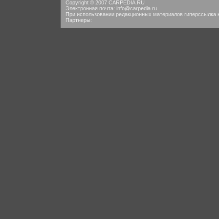
Copyright © 2007 CARPEDIA.RU
Электронная почта:
info@carpedia.ru
При использовании редакционных материалов гиперссылка 
Партнеры: