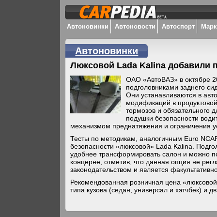
Автоновинки
Автоновости
Автоспорт
Мар
Автоновинки
Люксовой Lada Kalina добавили 
ОАО «АвтоВАЗ» в октябре 2
подголовниками заднего си
Они устанавливаются в авт
модификаций в продуктово
тормозов и обязательного д
подушки безопасности води
механизмом преднатяжения и ограничения ус
Тесты по методикам, аналогичным Euro NCAP
безопасности «люксовой» Lada Kalina. Подго
удобнее трансформировать салон и можно по
концерне, отметив, что данная опция не рег
законодательством и является факультативно
Рекомендованная розничная цена «люксовой» K
типа кузова (седан, универсал и хэтчбек) и дв