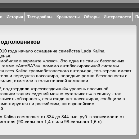
ки
История
Тест-драйвы
Краш-тесты
Обзоры
Интересности
П
подголовников
010 года начало оснащение семейства Lada Kalina
денья.
омобилях в варианте «люкс». Это одна из самых безопасных
й гамме «АвтоВАЗа»: помимо антиблокировочной системы
ля всех Kalina травмобезопасного интерьера, топ-версии имеют
теля и переднего пассажира, передние ремни безопасности с
илия, отметили в тольяттинской компании.
, подтвердили «трехзвездочный» уровень пассивной
ловники задних сидений можно «утапливать» в спинку - так
высить обзорность, если сзади нет пассажиров, сообщили в
ламентируется ни российским, ни европейским
й.
alina составляет от 334 до 344 тыс. руб. в зависимости от
игателя (90-сильного 1,4 л или 98-сильного 1,6 л).