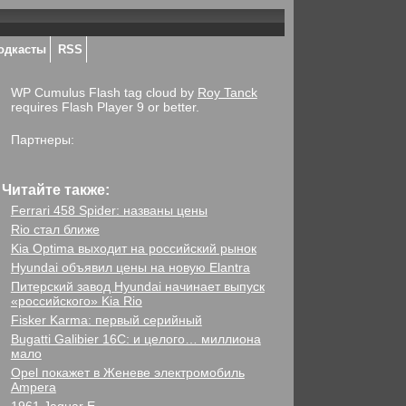
одкасты
RSS
WP Cumulus Flash tag cloud by
Roy Tanck
requires Flash Player 9 or better.
Партнеры:
Читайте также:
Ferrari 458 Spider: названы цены
Rio стал ближе
Kia Optima выходит на российский рынок
Hyundai объявил цены на новую Elantra
Питерский завод Hyundai начинает выпуск
«российского» Kia Rio
Fisker Karma: первый серийный
Bugatti Galibier 16C: и целого… миллиона
мало
Opel покажет в Женеве электромобиль
Ampera