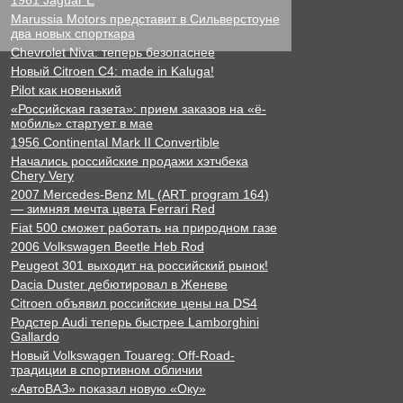
1961 Jaguar E
Marussia Motors представит в Сильверстоуне
два новых спорткара
Chevrolet Niva: теперь безопаснее
Новый Citroen C4: made in Kaluga!
Pilot как новенький
«Российская газета»: прием заказов на «ё-
мобиль» стартует в мае
1956 Continental Mark II Convertible
Начались российские продажи хэтчбека
Chery Very
2007 Mercedes-Benz ML (ART program 164)
— зимняя мечта цвета Ferrari Red
Fiat 500 сможет работать на природном газе
2006 Volkswagen Beetle Heb Rod
Peugeot 301 выходит на российский рынок!
Dacia Duster дебютировал в Женеве
Citroen объявил российские цены на DS4
Родстер Audi теперь быстрее Lamborghini
Gallardo
Новый Volkswagen Touareg: Off-Road-
традиции в спортивном обличии
«АвтоВАЗ» показал новую «Оку»