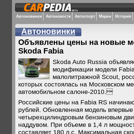
Автоновинки
Автоновости
Автоспорт
Марки
История
Автоновинки
Объявлены цены на новые 
Skoda Fabia
Skoda Auto Russia объявля
модификации модели Fabia
малолитражной Scout, рос
которых состоялась на Московском м
автомобильном салоне-2010.
Российские цены на Fabia RS начинаю
рублей. Обновленная модель впервые 
четырехцилиндровым бензиновым дви
наддувом. При объеме в 1,4 л мощнос
составляет 180 л.с. Максимальная ск