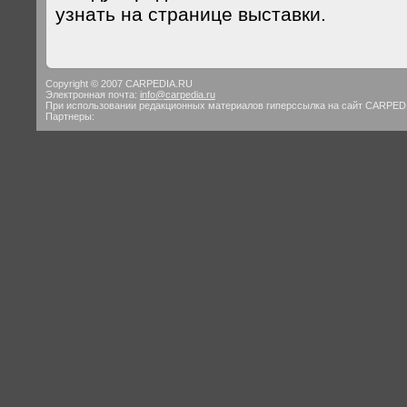
узнать на странице выставки.
Copyright © 2007 CARPEDIA.RU
Электронная почта:
info@carpedia.ru
При использовании редакционных материалов гиперссылка на сайт CARPED
Партнеры: