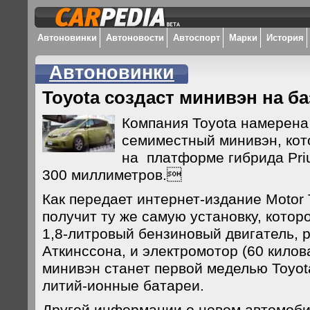
Автоновинки
Автоновости
Автоспорт
Марки
История
Автоновинки
Toyota создаст минивэн на ба
Компания Toyota намерена
семиместный минивэн, кот
на платформе гибрида Pri
300 миллиметров.
Как передает интернет-издание Motor 
получит ту же самую установку, котор
1,8-литровый бензиновый двигатель, 
Аткинссона, и электромотор (60 килов
минивэн станет первой меделью Toyot
литий-ионные батареи.