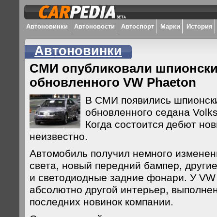
Автоновинки
Автоновости
Автоспорт
Марки
История
Автоновинки
СМИ опубликовали шпионски
обновленного VW Phaeton
В СМИ появились шпионск
обновленного седана Volk
Когда состоится дебют нов
неизвестно.
Автомобиль получил немного изменен
света, новый передний бампер, други
и светодиодные задние фонари. У VW 
абсолютно другой интерьер, выполне
последних новинок компании.