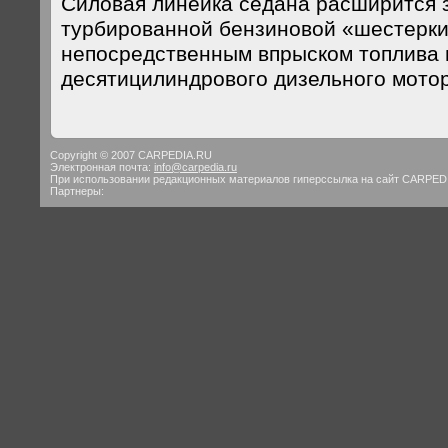
Силовая линейка седана расширится з
турбированной бензиновой «шестерки
непосредственным впрыском топлива 
десятицилиндрового дизельного мотор
Copyright © 2007 CARPEDIA.RU
Электронная почта:
info@carpedia.ru
При использовании редакционных материалов гиперссылка на сайт CARPED
Партнеры: