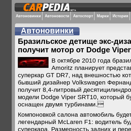
Автоновинки
Автоновости
Автоспорт
Марки
История
Автоновинки
Бразильское детище экс-диз
получит мотор от Dodge Viper
В октябре 2010 года брази
Amoritz планирует предста
суперкар GT DR7, над внешностью ко
бывший дизайнер Volkswagen Фернан
получит 8,4-литровый десятицилиндро
модели Dodge Viper SRT10, который б
оснащен двумя турбинами.
Компоновкой салона автомобиль буде
легендарный McLaren F1: водитель бу
суперкара. Размерность задних и пере