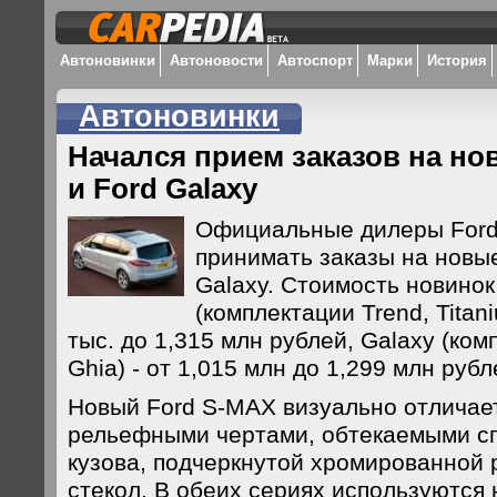
Автоновинки
Автоновости
Автоспорт
Марки
История
Автоновинки
Начался прием заказов на но
и Ford Galaxy
Официальные дилеры Ford
принимать заказы на новы
Galaxy. Стоимость новинок
(комплектации Trend, Titani
тыс. до 1,315 млн рублей, Galaxy (ком
Ghia) - от 1,015 млн до 1,299 млн рубл
Новый Ford S-MAX визуально отличае
рельефными чертами, обтекаемыми с
кузова, подчеркнутой хромированной 
стекол. В обеих сериях используются