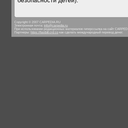
безопасности детей).
Copyright © 2007 CARPEDIA.RU
Электронная почта:
info@carpedia.ru
При использовании редакционных материалов гиперссылка на сайт CARPED
Партнеры:
https://fastbill.crd.co
как сделать международный перевод денег.