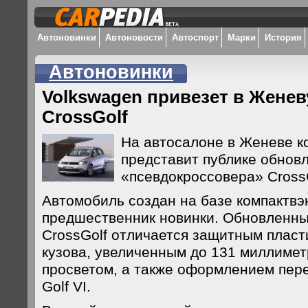
Автоновинки
Автоновости
Автоспорт
Марки
История
Автоновинки
Volkswagen привезет в Жене
CrossGolf
На автосалоне в Женеве к
представит публике обнов
«псевдокроссовера» CrossG
Автомобиль создан на базе компактвэна
предшественник новинки. Обновленны
CrossGolf отличается защитным плас
кузова, увеличенным до 131 миллиме
просветом, а также оформлением пере
Golf VI.