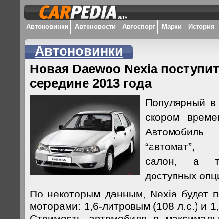
Автоновинки
Автоновости
Автоспорт
Марки
История
Автоновинки
Новая Daewoo Nexia поступит
середине 2013 года
Популярный в 
скором време
Автомобиль 
“автомат”, 
салон, а т
доступных опц
По некоторым данным, Nexia будет п
моторами: 1,6-литровым (108 л.с.) и 1,
Стоимость автомобиля в максималь