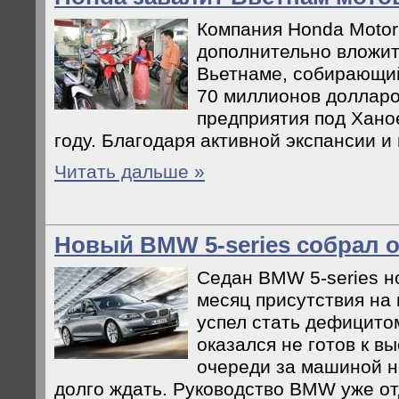
Компания Honda Motor
дополнительно вложит
Вьетнаме, собирающий
70 миллионов доллар
предприятия под Хано
году. Благодаря активной экспансии и г
Читать дальше »
Новый BMW 5-series собрал 
Седан BMW 5-series н
месяц присутствия на
успел стать дефицито
оказался не готов к вы
очереди за машиной н
долго ждать. Руководство BMW уже отд