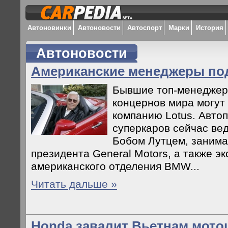
Автоновинки
Автоновости
Автоспорт
Марки
История
Автоновости
Американские менеджеры по
Бывшие топ-менеджер
концернов мира могут
компанию Lotus. Авто
суперкаров сейчас ве
Бобом Лутцем, заним
президента General Motors, а также э
американского отделения BMW...
Читать дальше »
Honda завалит Вьетнам мото