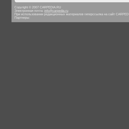
Copyright © 2007 CARPEDIA.RU
Электронная почта:
info@carpedia.ru
При использовании редакционных материалов гиперссылка на сайт CARPED
Партнеры: