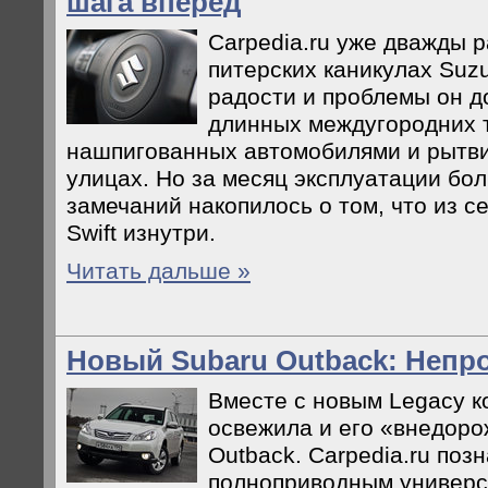
шага вперед
Carpedia.ru уже дважды 
питерских каникулах Suzuk
радости и проблемы он д
длинных междугородних 
нашпигованных автомобилями и рытви
улицах. Но за месяц эксплуатации бо
замечаний накопилось о том, что из с
Swift изнутри.
Читать дальше »
Новый Subaru Outback: Неп
Вместе с новым Legacy к
освежила и его «внедоро
Outback. Carpedia.ru поз
полноприводным универс