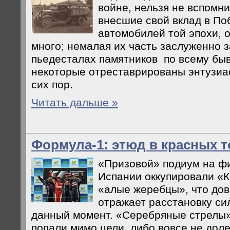
войне, нельзя не вспомн
внесшие свой вклад в По
автомобилей той эпохи, о
много; немалая их часть заслуженно з
пьедесталах памятников по всему бы
некоторые отреставрированы энтузиас
сих пор.
Читать дальше »
Формула-1: этюд в красных т
«Призовой» подиум на ф
Испании оккупировали «
«алые жеребцы», что дов
отражает расстановку си
данный момент. «Серебряные стрелы»
попали мимо цели, либо вовсе не дол