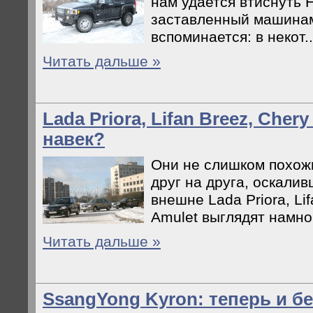
нам удается втиснуть 
заставленный машинам
вспоминается: в некот..
Читать дальше »
Lada Priora, Lifan Breez, Cher
навек?
Они не слишком похожи
друг на друга, оскали
внешне Lada Priora, Li
Amulet выглядят намног
Читать дальше »
SsangYong Kyron: теперь и б