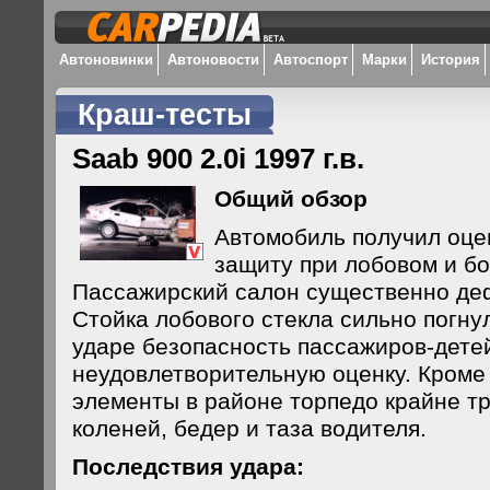
Автоновинки
Автоновости
Автоспорт
Марки
История
Краш-тесты
Saab 900 2.0i 1997 г.в.
Общий обзор
Автомобиль получил оцен
защиту при лобовом и бо
Пассажирский салон существенно де
Стойка лобового стекла сильно погну
ударе безопасность пассажиров-дете
неудовлетворительную оценку. Кроме 
элементы в районе торпедо крайне т
коленей, бедер и таза водителя.
Последствия удара: