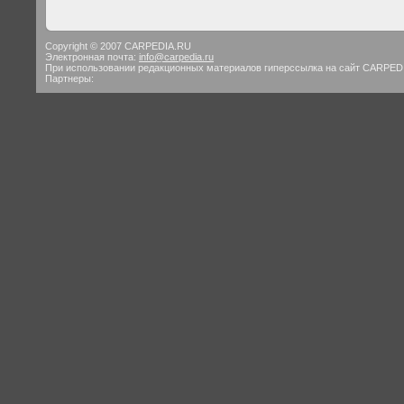
Copyright © 2007 CARPEDIA.RU
Электронная почта:
info@carpedia.ru
При использовании редакционных материалов гиперссылка на сайт CARPED
Партнеры: