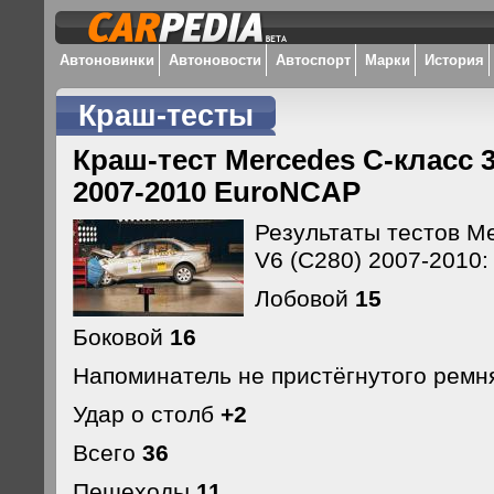
Автоновинки
Автоновости
Автоспорт
Марки
История
Краш-тесты
Краш-тест Mercedes C-класс 3
2007-2010 EuroNCAP
Результаты тестов Me
V6 (C280) 2007-2010:
Лобовой
15
Боковой
16
Напоминатель не пристёгнутого рем
Удар о столб
+2
Всего
36
Пешеходы
11