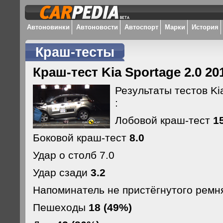
Автоновинки
Автоновости
Автоспорт
Марки
История
Краш-тесты
Краш-тест Kia Sportage 2.0 2
Результаты тестов Kia
:
Лобовой краш-тест
1
Боковой краш-тест
8.0
Удар о столб 7.0
Удар сзади
3.2
Напоминатель не пристёгнутого ремн
Пешеходы
18 (49%)