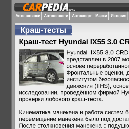
Автоновинки
Автоновости
Автоспорт
Марки
История
Краш-тесты
Краш-тест Hyundai IX55 3.0 CR
IX55 3.0 CRDi
Hyundai
представлен в 2007 мо
основе переработанног
Фронтальные оценки, 
институтом безопаснос
движения (IIHS), осно
исследовании, проведённом фирмой Hyun
проверки лобового краш-теста.
Кинематика манекена и работа систем б
перемещение манекена было под доста
После столкновения манекена с подушко