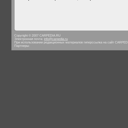
Copyright © 2007 CARPEDIA.RU
Электронная почта:
info@carpedia.ru
При использовании редакционных материалов гиперссылка на сайт CARPED
Партнеры: