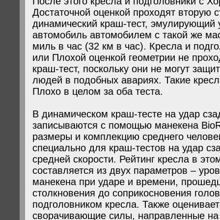
После этого кресла и подголовники с Х
Достаточной оценкой проходят вторую с
динамический краш-тест, эмулирующий 
автомобиль автомобилем с такой же мас
миль в час (32 км в час). Кресла и под
или Плохой оценкой геометрии не прох
краш-тест, поскольку они не могут защи
людей в подобных авариях. Такие кресл
Плохо в целом за оба теста.
В динамическом краш-тесте на удар сз
записываются с помощью манекена Bio
размеры и комплекцию среднего человек
специально для краш-тестов на удар сз
средней скорости. Рейтинг кресла в это
составляется из двух параметров – уро
манекена при ударе и времени, прошед
столкновения до соприкосновения голо
подголовником кресла. Также оценивает
сворачивающие силы, направленные на